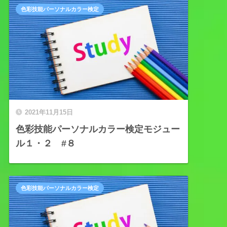
色彩技能パーソナルカラー検定
2021年11月15日
色彩技能パーソナルカラー検定モジュー
ル１・２ #８
色彩技能パーソナルカラー検定