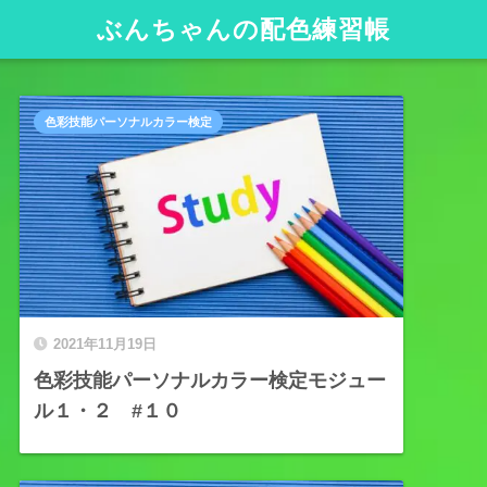
ぶんちゃんの配色練習帳
色彩技能パーソナルカラー検定
2021年11月19日
色彩技能パーソナルカラー検定モジュー
ル１・２ #１０