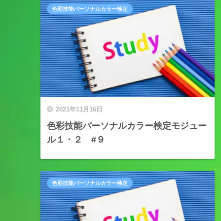
色彩技能パーソナルカラー検定
2021年11月16日
色彩技能パーソナルカラー検定モジュー
ル１・２ #９
色彩技能パーソナルカラー検定